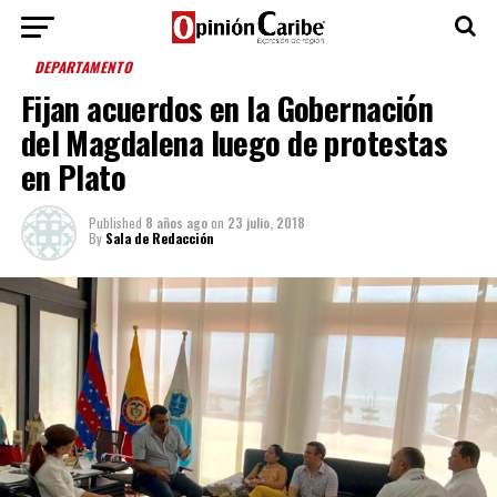
DEPARTAMENTO
Fijan acuerdos en la Gobernación
del Magdalena luego de protestas
en Plato
Published
8 años ago
on
23 julio, 2018
By
Sala de Redacción