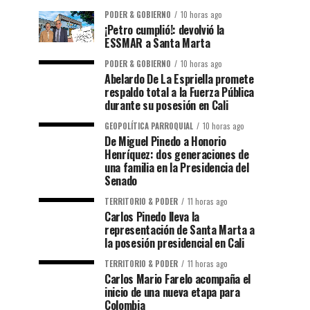
PODER & GOBIERNO
10 horas ago
¡Petro cumplió!: devolvió la
ESSMAR a Santa Marta
PODER & GOBIERNO
10 horas ago
Abelardo De La Espriella promete
respaldo total a la Fuerza Pública
durante su posesión en Cali
GEOPOLÍTICA PARROQUIAL
10 horas ago
De Miguel Pinedo a Honorio
Henríquez: dos generaciones de
una familia en la Presidencia del
Senado
TERRITORIO & PODER
11 horas ago
Carlos Pinedo lleva la
representación de Santa Marta a
la posesión presidencial en Cali
TERRITORIO & PODER
11 horas ago
Carlos Mario Farelo acompaña el
inicio de una nueva etapa para
Colombia