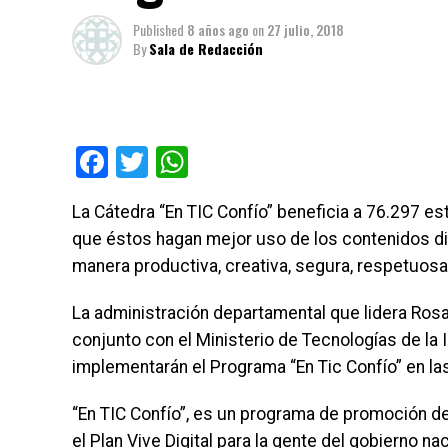
Published
8 años ago
on
27 julio, 2018
By
Sala de Redacción
Facebook
Twitter
WhatsApp
La Cátedra “En TIC Confío” beneficia a 76.297 e
que éstos hagan mejor uso de los contenidos d
manera productiva, creativa, segura, respetuosa
La administración departamental que lidera Rosa
conjunto con el Ministerio de Tecnologías de la
implementarán el Programa “En Tic Confío” en la
“En TIC Confío”, es un programa de promoción de
el Plan Vive Digital para la gente del gobierno 