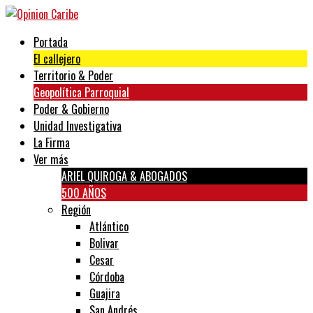
Portada
El callejero
Territorio & Poder
Geopolítica Parroquial
Poder & Gobierno
Unidad Investigativa
La Firma
Ver más
ARIEL QUIROGA & ABOGADOS
500 AÑOS
Región
Atlántico
Bolivar
Cesar
Córdoba
Guajira
San Andrés