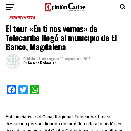
DEPARTAMENTO
El tour «En ti nos vemos» de
Telecaribe llegó al municipio de El
Banco, Magdalena
Published
8 años ago
on
10 septiembre, 2018
By
Sala de Redacción
Facebook
Twitter
WhatsApp
Esta iniciativa del Canal Regional, Telecaribe, busca
destacar a personalidades del ámbito cultural e histórico
de cada municipio del Caribe Colombiano, para resaltar su