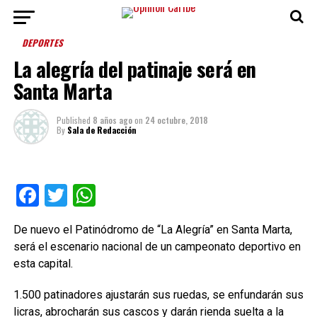
DEPORTES
La alegría del patinaje será en
Santa Marta
Published
8 años ago
on
24 octubre, 2018
By
Sala de Redacción
Facebook
Twitter
WhatsApp
De nuevo el Patinódromo de “La Alegría” en Santa Marta,
será el escenario nacional de un campeonato deportivo en
esta capital.
1.500 patinadores ajustarán sus ruedas, se enfundarán sus
licras, abrocharán sus cascos y darán rienda suelta a la