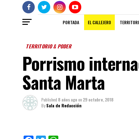
PORTADA
EL CALLEJERO
TERRITORI
TERRITORIO & PODER
Porrismo interna
Santa Marta
Published
8 años ago
on
29 octubre, 2018
By
Sala de Redacción