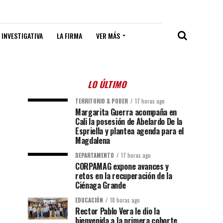
 INVESTIGATIVA
LA FIRMA
VER MÁS
LO ÚLTIMO
TERRITORIO & PODER
17 horas ago
Margarita Guerra acompaña en
Cali la posesión de Abelardo De la
Espriella y plantea agenda para el
Magdalena
DEPARTAMENTO
17 horas ago
CORPAMAG expone avances y
retos en la recuperación de la
Ciénaga Grande
EDUCACIÓN
18 horas ago
Rector Pablo Vera le dio la
bienvenida a la primera cohorte