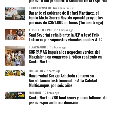
posesión del presidente Abelardo De la Espriella
UNIDAD INVESTIGATIVA
6 horas ago
Durante el gobierno de Rafael Martínez, el
Fondo Mixto Sierra Nevada ejecutó proyectos
por más de $351.000 millones (1era entrega)
TERRITORIO & PODER
6 horas ago
Saúl Severini señaló ante la JEP a José Félix
Lafaurie por supuestos vínculos con las AUC
DEPARTAMENTO
7 horas ago
CORPAMAG impulsa los negocios verdes del
Magdalena en congreso jurídico realizado en
Santa Marta
EDUCACIÓN
7 horas ago
Universidad Sergio Arboleda renueva su
Acreditación Institucional de Alta Calidad
Multicampus por seis años
EDITORIAL
7 horas ago
Santa Marta: 260 hectáreas y cinco billones de
pesos esperando una decisión