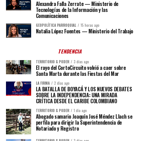
Alexandra Falla Zerrate — Ministerio de
Tecnologías de la Información y las
Comunicaciones
GEOPOLÍTICA PARROQUIAL
15 horas ago
Natalia López Fuentes — Ministerio del Trabajo
TENDENCIA
TERRITORIO & PODER
3 días ago
El rayo del CortoCircuito volvió a caer sobre
Santa Marta durante las Fiestas del Mar
LA FIRMA
2 días ago
LA BATALLA DE BOYACÁ Y LOS NUEVOS DEBATES
SOBRE LA INDEPENDENCIA: UNA MIRADA
CRÍTICA DESDE EL CARIBE COLOMBIANO
TERRITORIO & PODER
1 día ago
Abogado samario Joaquín José Méndez Llach se
perfila para dirigir la Superintendencia de
Notariado y Registro
TERRITORIO & PODER
3 días ago