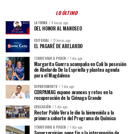
LO ÚLTIMO
LA FIRMA
9 horas ago
DEL HONOR AL MANOSEO
EDITORIAL
11 horas ago
EL PAGARÉ DE ABELARDO
TERRITORIO & PODER
1 día ago
Margarita Guerra acompaña en Cali la posesión
de Abelardo De la Espriella y plantea agenda
para el Magdalena
DEPARTAMENTO
1 día ago
CORPAMAG expone avances y retos en la
recuperación de la Ciénaga Grande
EDUCACIÓN
1 día ago
Rector Pablo Vera le dio la bienvenida a la
primera cohorte del Programa de Química
TERRITORIO & PODER
1 día ago
Superservicios pone fin a la intervención de