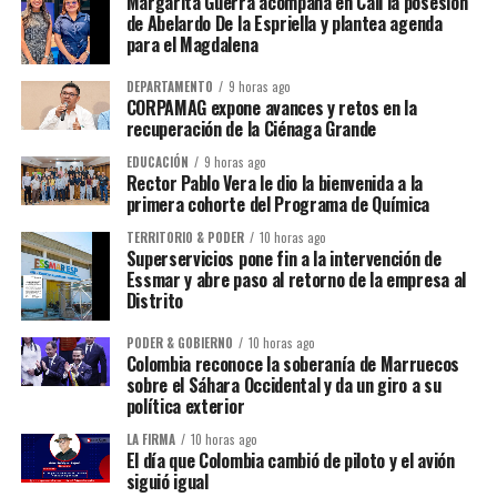
Margarita Guerra acompaña en Cali la posesión
de Abelardo De la Espriella y plantea agenda
para el Magdalena
DEPARTAMENTO
9 horas ago
CORPAMAG expone avances y retos en la
recuperación de la Ciénaga Grande
EDUCACIÓN
9 horas ago
Rector Pablo Vera le dio la bienvenida a la
primera cohorte del Programa de Química
TERRITORIO & PODER
10 horas ago
Superservicios pone fin a la intervención de
Essmar y abre paso al retorno de la empresa al
Distrito
PODER & GOBIERNO
10 horas ago
Colombia reconoce la soberanía de Marruecos
sobre el Sáhara Occidental y da un giro a su
política exterior
LA FIRMA
10 horas ago
El día que Colombia cambió de piloto y el avión
siguió igual