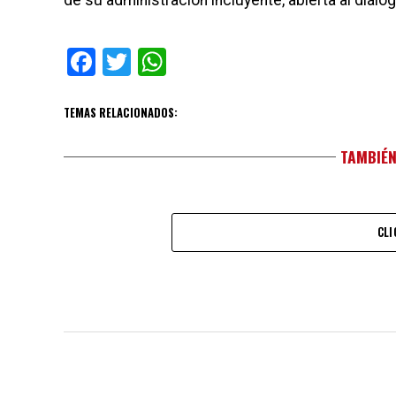
de su administración incluyente, abierta al diál
Facebook
Twitter
WhatsApp
TEMAS RELACIONADOS:
TAMBIÉN
CLI