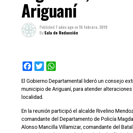
Ariguaní
Published
7 años ago
on
16 febrero, 2019
By
Sala de Redacción
Facebook
Twitter
WhatsApp
El Gobierno Departamental lideró un consejo extra
municipio de Ariguaní, para atender alteracione
localidad.
En la reunión participó el alcalde Rivelino Mendo
comandante del Departamento de Policía Magdalen
Alonso Mancilla Villamizar, comandante del Batal