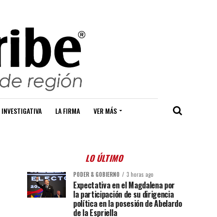
 INVESTIGATIVA
LA FIRMA
VER MÁS
LO ÚLTIMO
PODER & GOBIERNO
3 horas ago
Expectativa en el Magdalena por
la participación de su dirigencia
política en la posesión de Abelardo
de la Espriella