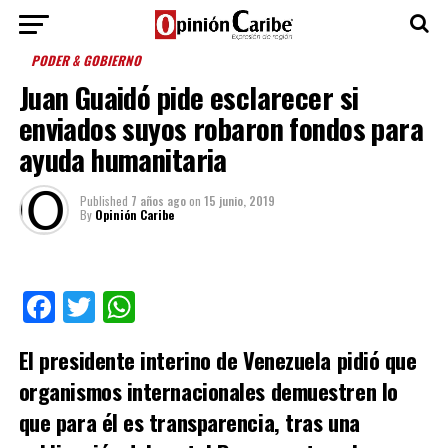
PODER & GOBIERNO
Juan Guaidó pide esclarecer si
enviados suyos robaron fondos para
ayuda humanitaria
Published
7 años ago
on
15 junio, 2019
By
Opinión Caribe
Facebook
Twitter
WhatsApp
El presidente interino de Venezuela pidió que
organismos internacionales demuestren lo
que para él es transparencia, tras una