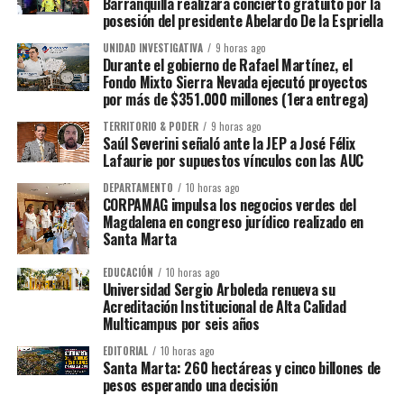
Barranquilla realizará concierto gratuito por la
posesión del presidente Abelardo De la Espriella
UNIDAD INVESTIGATIVA
9 horas ago
Durante el gobierno de Rafael Martínez, el
Fondo Mixto Sierra Nevada ejecutó proyectos
por más de $351.000 millones (1era entrega)
TERRITORIO & PODER
9 horas ago
Saúl Severini señaló ante la JEP a José Félix
Lafaurie por supuestos vínculos con las AUC
DEPARTAMENTO
10 horas ago
CORPAMAG impulsa los negocios verdes del
Magdalena en congreso jurídico realizado en
Santa Marta
EDUCACIÓN
10 horas ago
Universidad Sergio Arboleda renueva su
Acreditación Institucional de Alta Calidad
Multicampus por seis años
EDITORIAL
10 horas ago
Santa Marta: 260 hectáreas y cinco billones de
pesos esperando una decisión