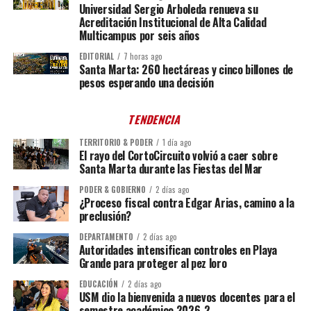
Universidad Sergio Arboleda renueva su
Acreditación Institucional de Alta Calidad
Multicampus por seis años
EDITORIAL
7 horas ago
Santa Marta: 260 hectáreas y cinco billones de
pesos esperando una decisión
TENDENCIA
TERRITORIO & PODER
1 día ago
El rayo del CortoCircuito volvió a caer sobre
Santa Marta durante las Fiestas del Mar
PODER & GOBIERNO
2 días ago
¿Proceso fiscal contra Edgar Arias, camino a la
preclusión?
DEPARTAMENTO
2 días ago
Autoridades intensifican controles en Playa
Grande para proteger al pez loro
EDUCACIÓN
2 días ago
USM dio la bienvenida a nuevos docentes para el
semestre académico 2026-2