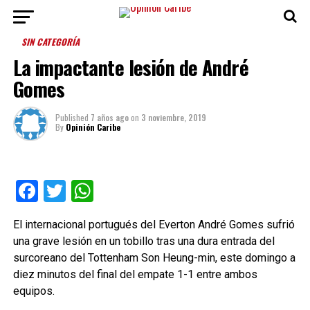
SIN CATEGORÍA
La impactante lesión de André
Gomes
Published
7 años ago
on
3 noviembre, 2019
By
Opinión Caribe
Facebook
Twitter
WhatsApp
El internacional portugués del Everton André Gomes sufrió
una grave lesión en un tobillo tras una dura entrada del
surcoreano del Tottenham Son Heung-min, este domingo a
diez minutos del final del empate 1-1 entre ambos
equipos.