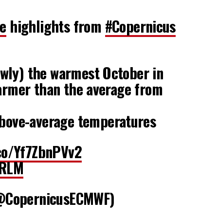
e
highlights from
#Copernicus
rowly) the warmest October in
warmer than the average from
bove-average temperatures
.co/Yf7ZbnPVv2
ZRLM
@CopernicusECMWF)