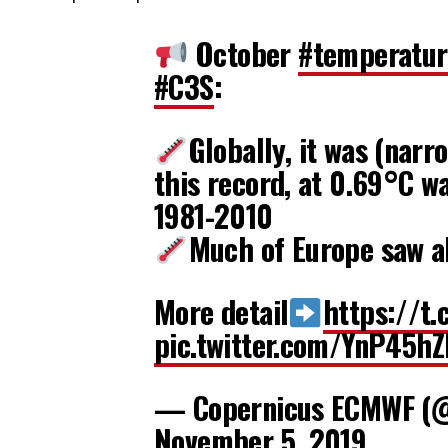
October
#temperatur
#C3S
:
Globally, it was (nar
this record, at 0.69°C 
1981-2010
Much of Europe saw a
More detail
https://t
pic.twitter.com/YnP45h
— Copernicus ECMWF (
November 5, 2019