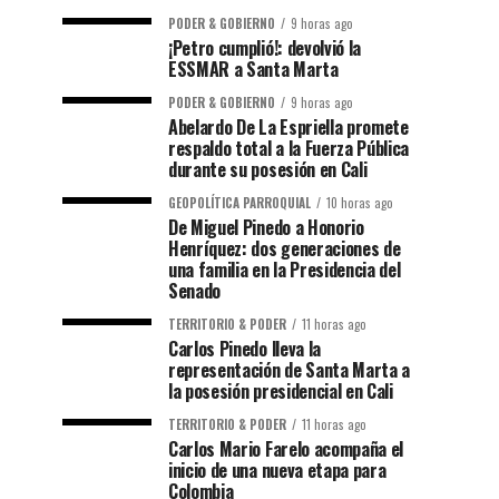
PODER & GOBIERNO
9 horas ago
¡Petro cumplió!: devolvió la
ESSMAR a Santa Marta
PODER & GOBIERNO
9 horas ago
Abelardo De La Espriella promete
respaldo total a la Fuerza Pública
durante su posesión en Cali
GEOPOLÍTICA PARROQUIAL
10 horas ago
De Miguel Pinedo a Honorio
Henríquez: dos generaciones de
una familia en la Presidencia del
Senado
TERRITORIO & PODER
11 horas ago
Carlos Pinedo lleva la
representación de Santa Marta a
la posesión presidencial en Cali
TERRITORIO & PODER
11 horas ago
Carlos Mario Farelo acompaña el
inicio de una nueva etapa para
Colombia