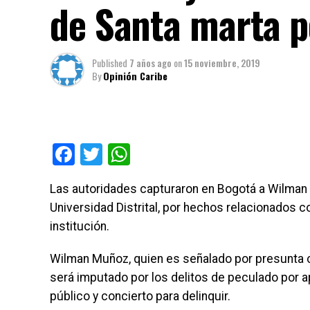
de Santa marta p
Published
7 años ago
on
15 noviembre, 2019
By
Opinión Caribe
Facebook
Twitter
WhatsApp
Las autoridades capturaron en Bogotá a Wilman M
Universidad Distrital, por hechos relacionados c
institución.
Wilman Muñoz, quien es señalado por presunta co
será imputado por los delitos de peculado por 
público y concierto para delinquir.