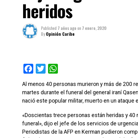
heridos
Published
7 años ago
on
7 enero, 2020
By
Opinión Caribe
Facebook
Twitter
WhatsApp
Al menos 40 personas murieron y más de 200 re
martes durante el funeral del general iraní Qas
nació este popular militar, muerto en un ataque 
«Doscientas trece personas están heridas y 40 m
funeral», dijo el jefe de los servicios de urgencia
Periodistas de la AFP en Kerman pudieron compr