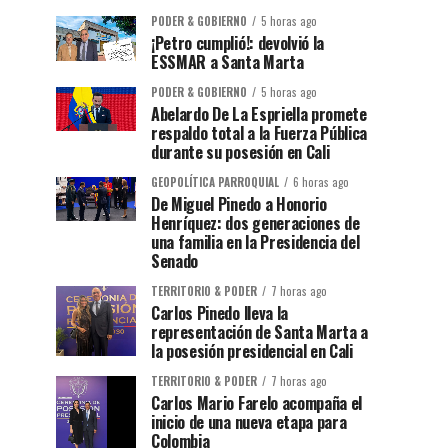
PODER & GOBIERNO
5 horas ago
¡Petro cumplió!: devolvió la
ESSMAR a Santa Marta
PODER & GOBIERNO
5 horas ago
Abelardo De La Espriella promete
respaldo total a la Fuerza Pública
durante su posesión en Cali
GEOPOLÍTICA PARROQUIAL
6 horas ago
De Miguel Pinedo a Honorio
Henríquez: dos generaciones de
una familia en la Presidencia del
Senado
TERRITORIO & PODER
7 horas ago
Carlos Pinedo lleva la
representación de Santa Marta a
la posesión presidencial en Cali
TERRITORIO & PODER
7 horas ago
Carlos Mario Farelo acompaña el
inicio de una nueva etapa para
Colombia