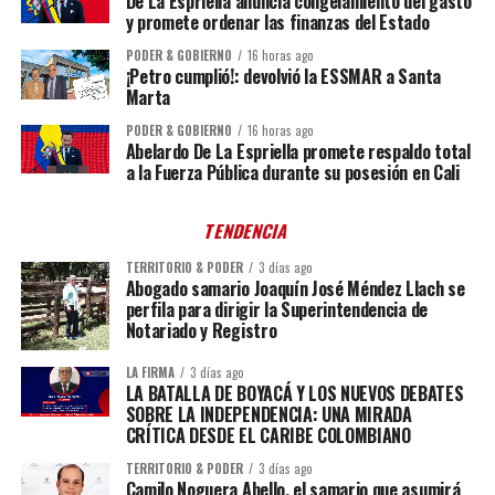
De La Espriella anuncia congelamiento del gasto
y promete ordenar las finanzas del Estado
PODER & GOBIERNO
16 horas ago
¡Petro cumplió!: devolvió la ESSMAR a Santa
Marta
PODER & GOBIERNO
16 horas ago
Abelardo De La Espriella promete respaldo total
a la Fuerza Pública durante su posesión en Cali
TENDENCIA
TERRITORIO & PODER
3 días ago
Abogado samario Joaquín José Méndez Llach se
perfila para dirigir la Superintendencia de
Notariado y Registro
LA FIRMA
3 días ago
LA BATALLA DE BOYACÁ Y LOS NUEVOS DEBATES
SOBRE LA INDEPENDENCIA: UNA MIRADA
CRÍTICA DESDE EL CARIBE COLOMBIANO
TERRITORIO & PODER
3 días ago
Camilo Noguera Abello, el samario que asumirá