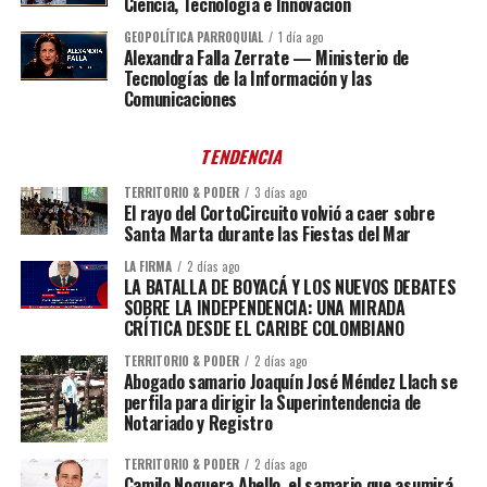
Ciencia, Tecnología e Innovación
GEOPOLÍTICA PARROQUIAL
1 día ago
Alexandra Falla Zerrate — Ministerio de
Tecnologías de la Información y las
Comunicaciones
TENDENCIA
TERRITORIO & PODER
3 días ago
El rayo del CortoCircuito volvió a caer sobre
Santa Marta durante las Fiestas del Mar
LA FIRMA
2 días ago
LA BATALLA DE BOYACÁ Y LOS NUEVOS DEBATES
SOBRE LA INDEPENDENCIA: UNA MIRADA
CRÍTICA DESDE EL CARIBE COLOMBIANO
TERRITORIO & PODER
2 días ago
Abogado samario Joaquín José Méndez Llach se
perfila para dirigir la Superintendencia de
Notariado y Registro
TERRITORIO & PODER
2 días ago
Camilo Noguera Abello, el samario que asumirá