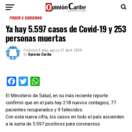
PODER & GOBIERNO
Ya hay 5.597 casos de Covid-19 y 253
personas muertas
Published
6 años ago
on
27 abril, 2020
By
Opinión Caribe
Facebook
Twitter
WhatsApp
El Ministerio de Salud, en su más reciente reporte
confirmó que en el país hay 218 nuevos contagios, 77
pacientes recuperados y 9 fallecidos.
Con esta nueva cifra, los casos en todo el país ascienden
a la suma de 5.597 positivos para coronavirus.