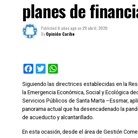
planes de financi
Published
6 años ago
on
29 abril, 2020
By
Opinión Caribe
Facebook
Twitter
WhatsApp
Siguiendo las directrices establecidas en la R
la Emergencia Económica, Social y Ecológica dec
Servicios Públicos de Santa Marta –Essmar, apli
panorama actual que ha desencadenado la pande
de acueducto y alcantarillado.
En esta ocasión, desde el área de Gestión Comer