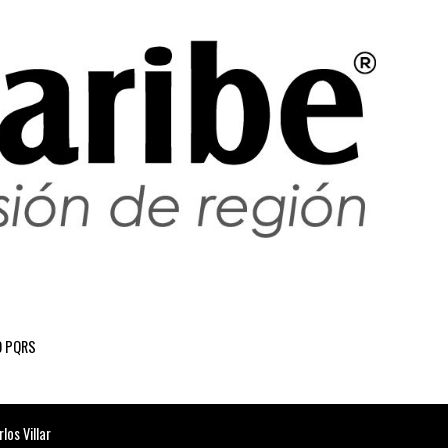
 PQRS
os Villar