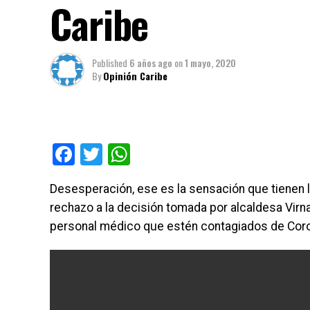
Caribe
Published
6 años ago
on
1 mayo, 2020
By
Opinión Caribe
Facebook
Twitter
WhatsApp
Desesperación, ese es la sensación que tienen lo
rechazo a la decisión tomada por alcaldesa Virna
personal médico que estén contagiados de Coro