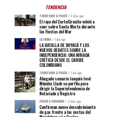
TENDENCIA
TERRITORIO & PODER
2 días ago
El rayo del CortoCircuito volvió a
caer sobre Santa Marta durante
las Fiestas del Mar
LA FIRMA
1 día ago
LA BATALLA DE BOYACÁ Y LOS
NUEVOS DEBATES SOBRE LA
INDEPENDENCIA: UNA MIRADA
CRÍTICA DESDE EL CARIBE
COLOMBIANO
TERRITORIO & PODER
1 día ago
Abogado samario Joaquín José
Méndez Llach se perfila para
dirigir la Superintendencia de
Notariado y Registro
PODER & GOBIERNO
2 días ago
Confirman nuevo descubrimiento
de gas frente a las costas del