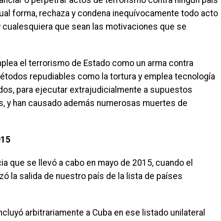
inanciar o perpetrar actos de terrorismo contra ningún país
gual forma, rechaza y condena inequívocamente todo acto
a y cualesquiera que sean las motivaciones que se
mplea el terrorismo de Estado como un arma contra
métodos repudiables como la tortura y emplea tecnología
lados, para ejecutar extrajudicialmente a supuestos
ses, y han causado además numerosas muertes de
015
cia que se llevó a cabo en mayo de 2015, cuando el
 la salida de nuestro país de la lista de países
cluyó arbitrariamente a Cuba en ese listado unilateral