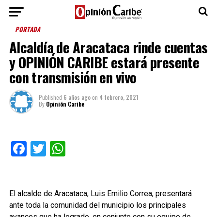
PORTADA
Alcaldía de Aracataca rinde cuentas
y OPINIÓN CARIBE estará presente
con transmisión en vivo
Published
6 años ago
on
4 febrero, 2021
By
Opinión Caribe
Facebook
Twitter
WhatsApp
El alcalde de Aracataca, Luis Emilio Correa, presentará
ante toda la comunidad del municipio los principales
avances que ha logrado, en conjunto con su equipo de