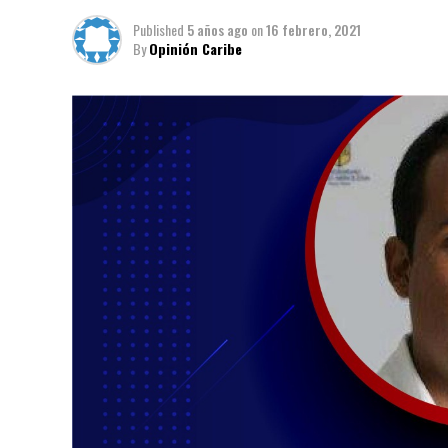
Published
5 años ago
on
16 febrero, 2021
By
Opinión Caribe