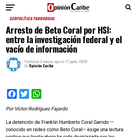
GEOPOLÍTICA PARROQUIAL
Arresto de Beto Coral por HSI:
entre la investigación federal y el
vacío de información
Published
2 meses ago
on
17 junio, 2026
By
Opinión Caribe
Facebook
Twitter
WhatsApp
Por Víctor Rodríguez Fajardo
La detención de Franklin Humberto Coral Garrido —
conocido en redes como Beto Coral— exige una lectura
jurídica que hasta ahora ha sido desplazada por las