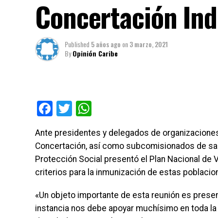
Concertación Ind
Published
5 años ago
on
3 marzo, 2021
By
Opinión Caribe
Facebook
Twitter
WhatsApp
Ante presidentes y delegados de organizacione
Concertación, así como subcomisionados de salud 
Protección Social presentó el Plan Nacional de Va
criterios para la inmunización de estas poblacio
«Un objeto importante de esta reunión es presen
instancia nos debe apoyar muchísimo en toda la