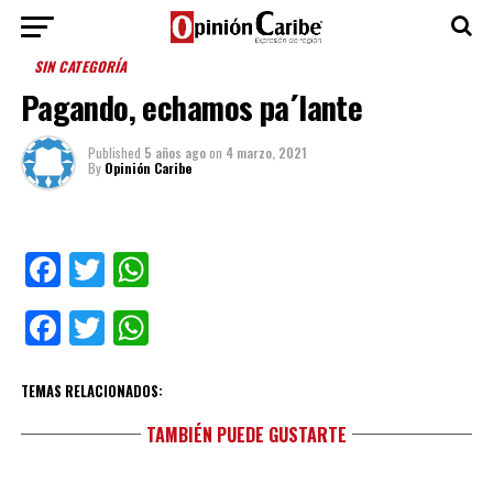
SIN CATEGORÍA
Pagando, echamos pa´lante
Published
5 años ago
on
4 marzo, 2021
By
Opinión Caribe
Facebook
Twitter
WhatsApp
Facebook
Twitter
WhatsApp
TEMAS RELACIONADOS:
TAMBIÉN PUEDE GUSTARTE