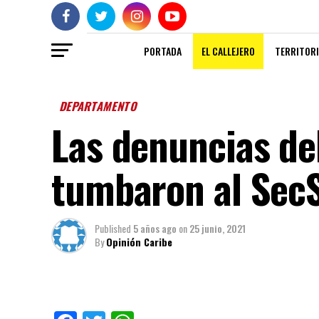
PORTADA
EL CALLEJERO
TERRITORI
DEPARTAMENTO
Las denuncias de
tumbaron al Sec
Published
5 años ago
on
25 junio, 2021
By
Opinión Caribe