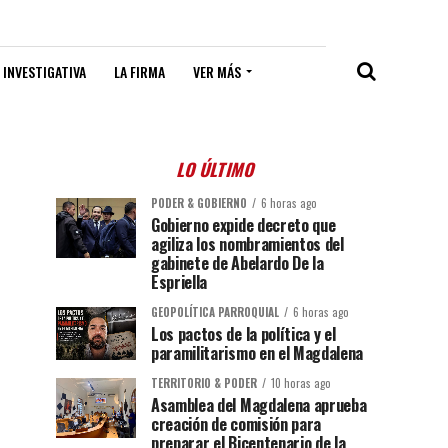
 INVESTIGATIVA
LA FIRMA
VER MÁS
LO ÚLTIMO
PODER & GOBIERNO
6 horas ago
Gobierno expide decreto que
agiliza los nombramientos del
gabinete de Abelardo De la
Espriella
GEOPOLÍTICA PARROQUIAL
6 horas ago
Los pactos de la política y el
paramilitarismo en el Magdalena
TERRITORIO & PODER
10 horas ago
Asamblea del Magdalena aprueba
creación de comisión para
preparar el Bicentenario de la