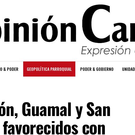
O & PODER
GEOPOLÍTICA PARROQUIAL
PODER & GOBIERNO
UNIDAD
ñón, Guamal y San
 favorecidos con