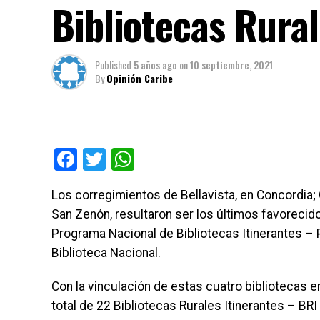
Bibliotecas Rural
Published
5 años ago
on
10 septiembre, 2021
By
Opinión Caribe
Facebook
Twitter
WhatsApp
Los corregimientos de Bellavista, en Concordia; C
San Zenón, resultaron ser los últimos favorecid
Programa Nacional de Bibliotecas Itinerantes – P
Biblioteca Nacional.
Con la vinculación de estas cuatro bibliotecas e
total de 22 Bibliotecas Rurales Itinerantes – BR