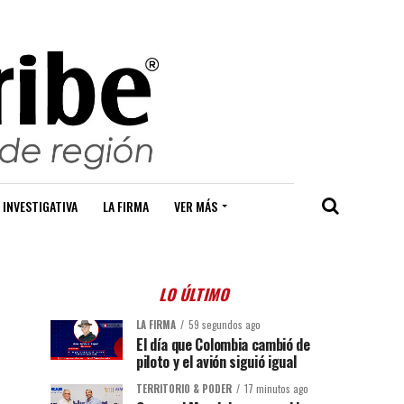
 INVESTIGATIVA
LA FIRMA
VER MÁS
LO ÚLTIMO
LA FIRMA
59 segundos ago
El día que Colombia cambió de
piloto y el avión siguió igual
TERRITORIO & PODER
17 minutos ago