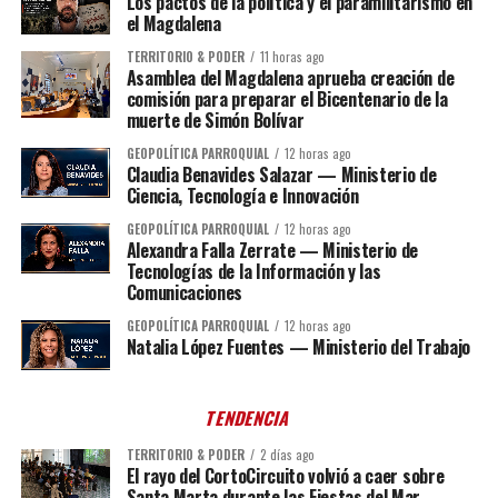
Los pactos de la política y el paramilitarismo en
el Magdalena
TERRITORIO & PODER
11 horas ago
Asamblea del Magdalena aprueba creación de
comisión para preparar el Bicentenario de la
muerte de Simón Bolívar
GEOPOLÍTICA PARROQUIAL
12 horas ago
Claudia Benavides Salazar — Ministerio de
Ciencia, Tecnología e Innovación
GEOPOLÍTICA PARROQUIAL
12 horas ago
Alexandra Falla Zerrate — Ministerio de
Tecnologías de la Información y las
Comunicaciones
GEOPOLÍTICA PARROQUIAL
12 horas ago
Natalia López Fuentes — Ministerio del Trabajo
TENDENCIA
TERRITORIO & PODER
2 días ago
El rayo del CortoCircuito volvió a caer sobre
Santa Marta durante las Fiestas del Mar