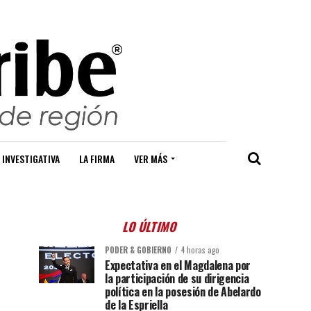
 INVESTIGATIVA
LA FIRMA
VER MÁS
LO ÚLTIMO
PODER & GOBIERNO
4 horas ago
Expectativa en el Magdalena por
la participación de su dirigencia
política en la posesión de Abelardo
de la Espriella