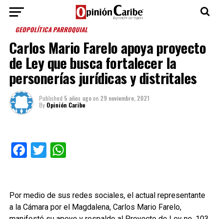
GEOPOLÍTICA PARROQUIAL
Carlos Mario Farelo apoya proyecto
de Ley que busca fortalecer la
personerías jurídicas y distritales
Published
5 años ago
on
29 noviembre, 2021
By
Opinión Caribe
Facebook
Twitter
WhatsApp
Por medio de sus redes sociales, el actual representante
a la Cámara por el Magdalena, Carlos Mario Farelo,
manifestó su apoyo y respaldo al Proyecto de Ley no. 103