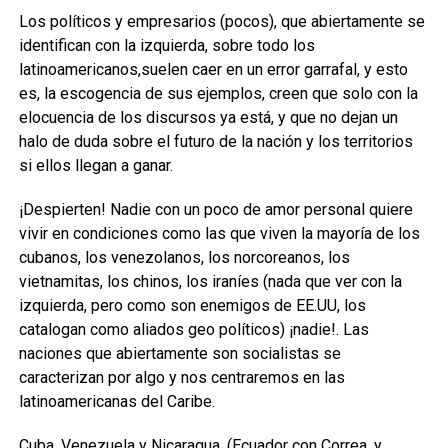
Los políticos y empresarios (pocos)
,
que abiertamente se
identifican con la izquierda
, sobre todo los
latinoamericanos
,
suelen caer en un error garrafal,
y esto
es, la escogencia de sus ejemplos, creen que solo con la
elocuencia de los discursos ya está,
y que no dejan un
halo de duda sobre el futuro de la nación y los
territorios
si
ellos llegan a ganar.
¡Despierten! Nadie con un poco de amor personal quiere
vivir en condiciones
como
las que
viven la mayoría de los
cubanos, los venezolanos,
los norcoreanos, los
vietnamitas
, los chinos, los
i
raníes (nada que ver con la
izquierda, pero como son enemigos de EE.UU
,
los
catalogan como aliados geo políticos)
¡nadie!
.
Las
naciones que abiertamente son socialistas se
caracterizan por
algo y nos centraremos en las
latinoamericanas del Caribe.
Cuba, Venezuela
y Nicaragua
,
(Ecuador con Correa, y