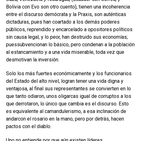
Bolivia con Evo
son otro cuento)
,
tienen una incoherencia
entre el discurso demócrata y la Praxis, son auténticas
dictaduras,
pues han coartado
a
los demás
poderes
públicos, reprendido y encarcelado a opositores
políticos
sin causa
legal, y
lo peor, han destruido sus
economías
;
pues
subvencionan lo básico, pero condenan a la población
al estancamiento y a una vida miserable,
toda vez que
desmotivan
la
inversión.
Solo lo
s más fuertes económicamente y los funcionarios
del
E
stado del alto nivel, logran tener una vida digna y
ventajosa, al final sus representantes se convierten en lo
que tanto odiaron,
unos oligarcas igual de corruptos a los
que derrotaron, lo único que cambia es el discurso
. E
sto
es equivalente
al
camandulerismo, a
esa inclinación
de
andar
con el rosario en
la
mano, pero por detrás
,
hace
n
pactos con el diablo.
Uno no entiende por que aún existen
líderes