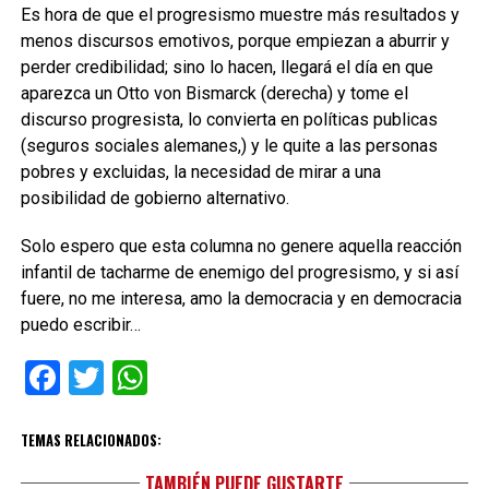
Es hora de que el progresismo muestre más resultados y
menos
discursos
emotivos, porque
empiezan a aburrir y
perder
credibilidad
;
sino lo hacen, llegará el día en que
aparezca
un Otto
von
Bismarck
(derecha) y
tome el
discurso progresista, lo convierta en políticas publicas
(seguros sociales alemanes,) y le quite a las personas
pobres y excluidas
,
la necesidad de mirar a una
posibilidad de gobierno
alternativo.
Solo espero que est
a
columna no genere aquella reacción
infantil de tacharme de enemigo del progresismo,
y si así
fuere, no me interesa, amo la democracia y en democracia
puedo escribir…
Facebook
Twitter
WhatsApp
TEMAS RELACIONADOS:
TAMBIÉN PUEDE GUSTARTE