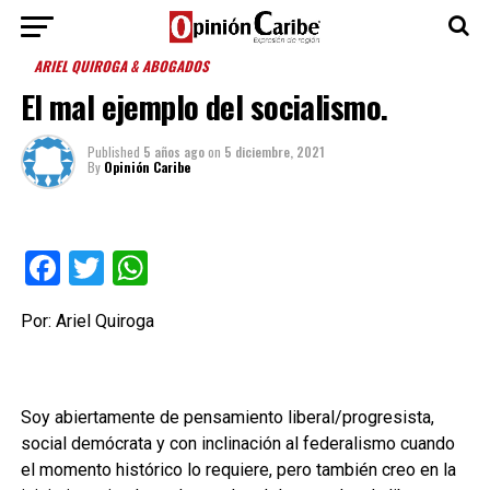
ARIEL QUIROGA & ABOGADOS
El mal ejemplo del socialismo.
Published
5 años ago
on
5 diciembre, 2021
By
Opinión Caribe
Facebook
Twitter
WhatsApp
Por: Ariel Quiroga
Soy abiertamente de pensamiento
liberal/progresista
,
social demócrata y con inclinación al federalismo
cuando
el momento histórico lo requiere,
pero también creo en la