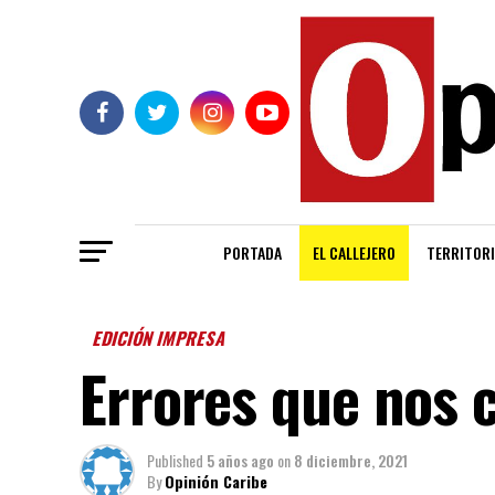
PORTADA
EL CALLEJERO
TERRITORI
EDICIÓN IMPRESA
Errores que nos 
Published
5 años ago
on
8 diciembre, 2021
By
Opinión Caribe