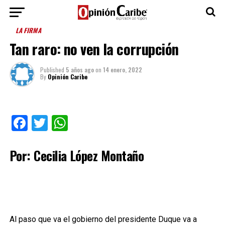
LA FIRMA
Tan raro: no ven la corrupción
Published
5 años ago
on
14 enero, 2022
By
Opinión Caribe
Facebook
Twitter
WhatsApp
Por: Cecilia López Montaño
Al paso que va el gobierno del presidente Duque va a