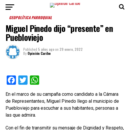
GEOPOLÍTICA PARROQUIAL
Miguel Pinedo dijo “presente” en
Puebloviejo
Published
5 años ago
on
29 enero, 2022
By
Opinión Caribe
Facebook
Twitter
WhatsApp
En el marco de su campaña como candidato a la Cámara
de Representantes, Miguel Pinedo llego al municipio de
Puebloviejo para escuchar a sus habitantes, personas a
las que admira.
Con el fin de transmitir su mensaje de Dignidad y Respeto,