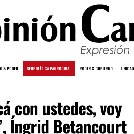
O & PODER
GEOPOLÍTICA PARROQUIAL
PODER & GOBIERNO
UNIDAD
cá con ustedes, voy
”, Íngrid Betancourt