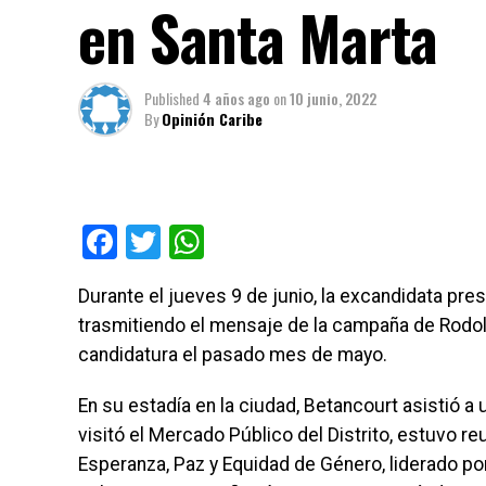
en Santa Marta
Published
4 años ago
on
10 junio, 2022
By
Opinión Caribe
Facebook
Twitter
WhatsApp
Durante el jueves 9 de junio, la excandidata pre
trasmitiendo el mensaje de la campaña de Rodolf
candidatura el pasado mes de mayo.
En su estadía en la ciudad, Betancourt asistió a
visitó el Mercado Público del Distrito, estuvo reu
Esperanza, Paz y Equidad de Género, liderado po