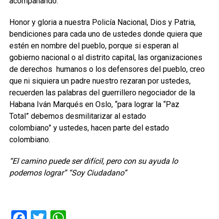
acompañando.
Honor y gloria a nuestra Policía
Nacional
,
Dios y Patria,
bendiciones para cada uno de ustedes
donde
quiera que
estén
en nombre del pueblo
,
porque
si esperan a
l
gobierno nacional o al distrito capital,
las organizaciones
de derechos humanos
o los defensores del pueblo,
creo
que ni siquiera
un padre nuestro
rezaran
por ustedes,
recuerden
las palabras de
l guerrillero negociador de la
Habana
Iván
M
arqués en Oslo
,
“para lograr la
“
Paz
Total
”
debemos desmilitarizar al estado
colombiano”
y
ustedes, hacen parte del estado
colombiano.
“El camino puede ser difícil, pero con su ayuda lo
podemos lograr” “Soy Ciudadano”
Facebook
Twitter
WhatsApp