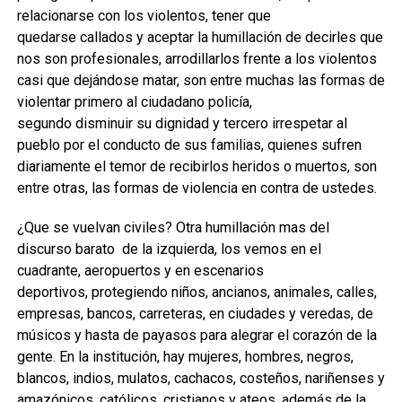
relacionarse con los violentos,
tener que
quedarse
callados y aceptar la humillación de decirles que
nos son profesionales, arrodillarlos frente a los violentos
casi que dejándose matar, son entre muchas las formas de
violentar primero al ciudadano policía,
segundo
disminuir
su dignidad y tercero irrespetar al
pueblo
por el conducto
de sus familias
,
quienes sufren
diariamente el temor de recibirlos
heridos o muertos
,
son
entre otras
,
las
formas de violencia en contra de ustedes.
¿Que se vuelvan civiles? Otra humillación mas del
discurso barato
de la izquierda, los vemos en el
cuadrante
, aeropuertos y en escenarios
deportivos
,
protegiendo
niños, ancianos, animales, calles,
empresas, bancos, carreteras,
en ciudades y veredas
, de
músicos y hasta de payasos para alegrar el corazón de la
gente. En
la institución,
hay mujeres, hombres, negros,
blancos, indios, mulatos, cachacos, costeños, nariñenses y
amazónicos, católicos, cristianos y ateos, además de la