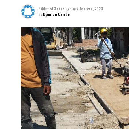
Published
3 años ago
on
7 febrero, 2023
By
Opinión Caribe