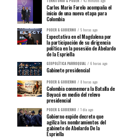
TERRITORIO & PODER
43 minutos ago
Carlos Mario Farelo acompaña el
inicio de una nueva etapa para
Colombia
PODER & GOBIERNO
5 horas ago
Expectativa en el Magdalena por
la participación de su dirigencia
política en la posesión de Abelardo
de la Espriella
GEOPOLÍTICA PARROQUIAL
6 horas ago
Gabinete presidencial
PODER & GOBIERNO
8 horas ago
Colombia conmemora la Batalla de
Boyacá en medio del relevo
presidencial
PODER & GOBIERNO
1 día ago
Gobierno expide decreto que
agiliza los nombramientos del
gabinete de Abelardo De la
Espriella