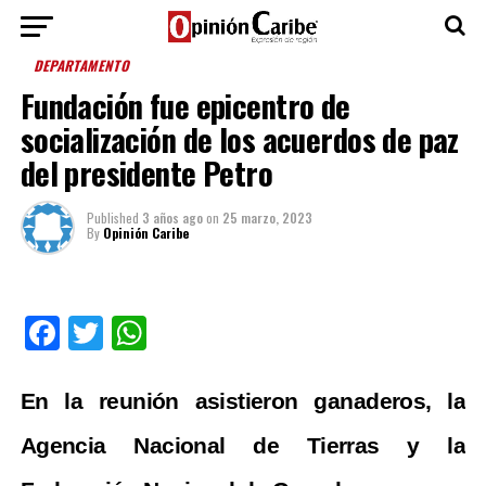
DEPARTAMENTO
Fundación fue epicentro de
socialización de los acuerdos de paz
del presidente Petro
Published
3 años ago
on
25 marzo, 2023
By
Opinión Caribe
Facebook
Twitter
WhatsApp
En la reunión asistieron ganaderos, la 
Agencia Nacional de Tierras y la 