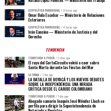
Natalia López Fuentes — Ministerio del Trabajo
GEOPOLÍTICA PARROQUIAL
6 horas ago
Omar Bula Escobar — Ministerio de Relaciones
Exteriores
GEOPOLÍTICA PARROQUIAL
6 horas ago
Iván Cancino — Ministerio de Justicia y del
Derecho
TENDENCIA
TERRITORIO & PODER
2 días ago
El rayo del CortoCircuito volvió a caer sobre
Santa Marta durante las Fiestas del Mar
LA FIRMA
1 día ago
LA BATALLA DE BOYACÁ Y LOS NUEVOS DEBATES
SOBRE LA INDEPENDENCIA: UNA MIRADA
CRÍTICA DESDE EL CARIBE COLOMBIANO
TERRITORIO & PODER
1 día ago
Abogado samario Joaquín José Méndez Llach se
perfila para dirigir la Superintendencia de
Notariado y Registro