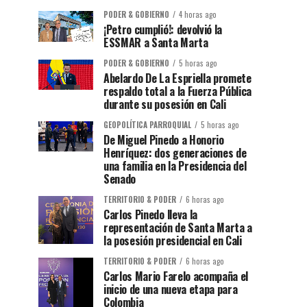
PODER & GOBIERNO
4 horas ago
¡Petro cumplió!: devolvió la
ESSMAR a Santa Marta
PODER & GOBIERNO
5 horas ago
Abelardo De La Espriella promete
respaldo total a la Fuerza Pública
durante su posesión en Cali
GEOPOLÍTICA PARROQUIAL
5 horas ago
De Miguel Pinedo a Honorio
Henríquez: dos generaciones de
una familia en la Presidencia del
Senado
TERRITORIO & PODER
6 horas ago
Carlos Pinedo lleva la
representación de Santa Marta a
la posesión presidencial en Cali
TERRITORIO & PODER
6 horas ago
Carlos Mario Farelo acompaña el
inicio de una nueva etapa para
Colombia