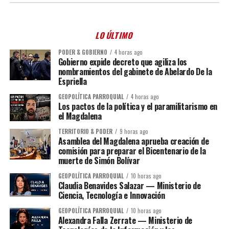
LO ÚLTIMO
PODER & GOBIERNO
4 horas ago
Gobierno expide decreto que agiliza los
nombramientos del gabinete de Abelardo De la
Espriella
GEOPOLÍTICA PARROQUIAL
4 horas ago
Los pactos de la política y el paramilitarismo en
el Magdalena
TERRITORIO & PODER
9 horas ago
Asamblea del Magdalena aprueba creación de
comisión para preparar el Bicentenario de la
muerte de Simón Bolívar
GEOPOLÍTICA PARROQUIAL
10 horas ago
Claudia Benavides Salazar — Ministerio de
Ciencia, Tecnología e Innovación
GEOPOLÍTICA PARROQUIAL
10 horas ago
Alexandra Falla Zerrate — Ministerio de