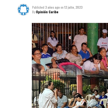
Published
3 años ago
on
12 julio, 2023
By
Opinión Caribe