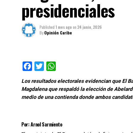
presidenciales
Published
1 mes ago
on
24 junio, 2026
By
Opinión Caribe
Facebook
Twitter
WhatsApp
Los resultados electorales evidencian que El B
Magdalena que respaldó la elección de Abelardo
medio de una contienda donde ambos candidatos
Por: Arnol Sarmiento