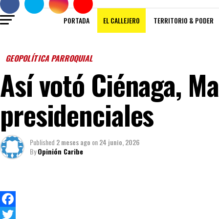
PORTADA
EL CALLEJERO
TERRITORIO & PODER
GEOPOLÍTICA PARROQUIAL
Así votó Ciénaga, Ma
presidenciales
Published
2 meses ago
on
24 junio, 2026
By
Opinión Caribe
Facebook