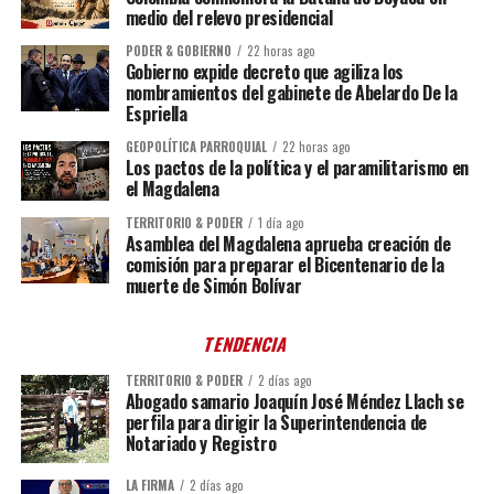
medio del relevo presidencial
PODER & GOBIERNO
22 horas ago
Gobierno expide decreto que agiliza los
nombramientos del gabinete de Abelardo De la
Espriella
GEOPOLÍTICA PARROQUIAL
22 horas ago
Los pactos de la política y el paramilitarismo en
el Magdalena
TERRITORIO & PODER
1 día ago
Asamblea del Magdalena aprueba creación de
comisión para preparar el Bicentenario de la
muerte de Simón Bolívar
TENDENCIA
TERRITORIO & PODER
2 días ago
Abogado samario Joaquín José Méndez Llach se
perfila para dirigir la Superintendencia de
Notariado y Registro
LA FIRMA
2 días ago